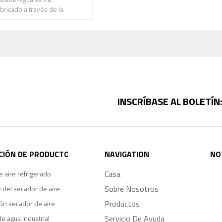
bricado a través de la
stión de los
INSCRÍBASE AL BOLETÍN
CIÓN DE PRODUCTO
NAVIGATION
NO
Casa
 aire refrigerado
Sobre Nosotros
 del secador de aire
Productos
ón secador de aire
Servicio De Ayuda
de agua industrial