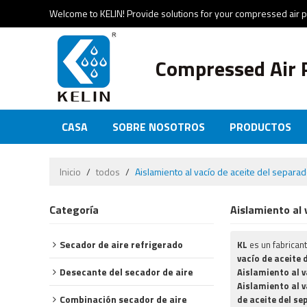
Welcome to KELIN! Provide solutions for your compressed air 
Compressed Air 
CASA
SOBRE NOSOTROS
PRODUCTOS
NOTICIAS Y EVENTOS
CERTIFICADOS
CO
Inicio
/
todos
/
Aislamiento al vacío de aceite del separa
Categoría
Aislamiento al 
Secador de aire refrigerado
KL
es un fabrican
vacío de aceite
Desecante del secador de aire
Aislamiento al v
Aislamiento al v
Combinación secador de aire
de aceite del s