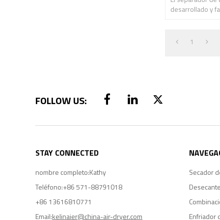
desarrollado y fa
absorción y dige
1
STAY CONNECTED
NAVEGA
nombre completo:
Kathy
Secador de
Teléfono:
+86 571-88791018
Desecante
+86 13616810771
Combinaci
Email:
kelinaier@china-air-dryer.com
Enfriador 