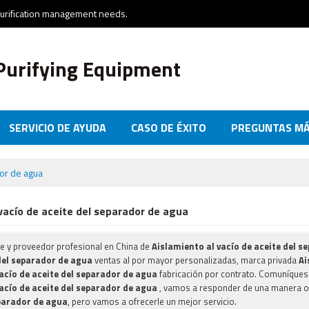
purification management needs.
Purifying Equipment
SERVICIO DE AYUDA
CASO DE ÉXITO
PREGUNTAS MÁ
NTÁCTENOS
dor de agua
vacío de aceite del separador de agua
te y proveedor profesional en China de
Aislamiento al vacío de aceite del 
 del separador de agua
ventas al por mayor personalizadas, marca privada
Ai
acío de aceite del separador de agua
fabricación por contrato. Comuníques
acío de aceite del separador de agua
, vamos a responder de una manera o
eparador de agua
, pero vamos a ofrecerle un mejor servicio.