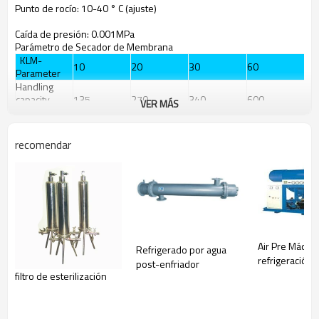
Punto de
rocío
: 10-40
°
C (
ajuste)
Caída de presión
:
0.001MPa
Parámetro
de
Secador de Membrana
KLM-
10
20
30
60
Parameter
Handling
capacity
135
270
340
600
VER MÁS
L/min
Pipe Caliber
RC1″
RC1″
RC1″
RC1.5″
Length ㎜
220
360
470
590
recomendar
Diameter mm
55
55
55
55
Air Pre Máqui
Refrigerado por agua
refrigeración
post-enfriador
filtro de esterilización