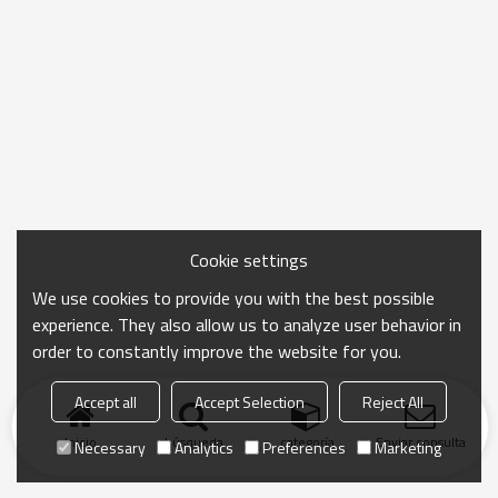
Cookie settings
We use cookies to provide you with the best possible
experience. They also allow us to analyze user behavior in
order to constantly improve the website for you.
Accept all
Accept Selection
Reject All
Inicio
búsqueda
categoría
Enviar consulta
Necessary
Analytics
Preferences
Marketing