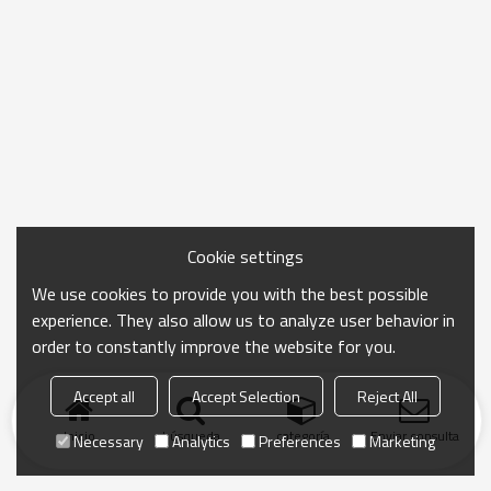
Cookie settings
We use cookies to provide you with the best possible
experience. They also allow us to analyze user behavior in
order to constantly improve the website for you.
Accept all
Accept Selection
Reject All
Inicio
búsqueda
categoría
Enviar consulta
Necessary
Analytics
Preferences
Marketing