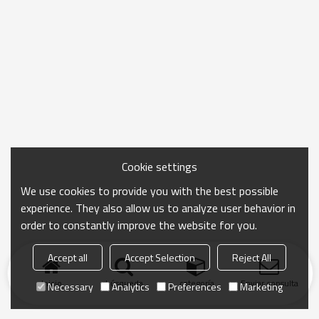
Cookie settings
We use cookies to provide you with the best possible
experience. They also allow us to analyze user behavior in
order to constantly improve the website for you.
Accept all
Accept Selection
Reject All
Inicio
búsqueda
categoría
Enviar consulta
Necessary
Analytics
Preferences
Marketing