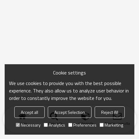
Cookie settings
We use cookies to provide you with the best possible
experience. They also allow us to analyze user behavior in
order to constantly improve the website for you.
Accept all
Accept Selection
Reject All
Inicio
búsqueda
categoría
Enviar consulta
Necessary
Analytics
Preferences
Marketing