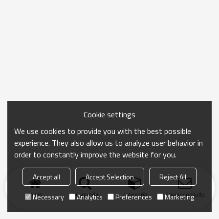
Cookie settings
We use cookies to provide you with the best possible
experience. They also allow us to analyze user behavior in
order to constantly improve the website for you.
Accept all
Accept Selection
Reject All
Inicio
búsqueda
categoría
Enviar consulta
Necessary
Analytics
Preferences
Marketing