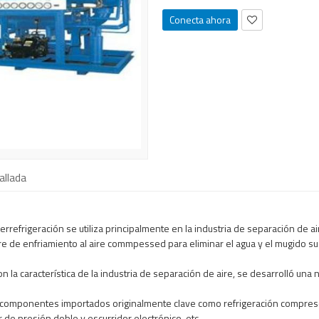
Conecta ahora
allada
errefrigeración
se utiliza principalmente en
la industria
de separación de ai
re
de enfriamiento al aire
commpessed
para eliminar el agua
y el mugido
su
on
la característica de la
industria
de separación de aire
, se desarrolló
una 
componentes
importados
originalmente
clave como
refrigeración
compres
r
de presión doble
y escurridor
electrónico, etc