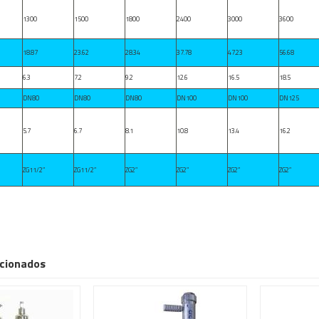
1300
1500
1800
2400
3000
3600
18.87
23.62
28.34
37.78
47.23
56.68
6.3
7.2
9.2
12.6
16.5
18.5
DN80
DN80
DN80
DN100
DN100
DN125
5.7
6.7
8.1
10.8
13.4
16.2
ZG11/2″
ZG11/2″
ZG2″
ZG2″
ZG2″
ZG2″
cionados