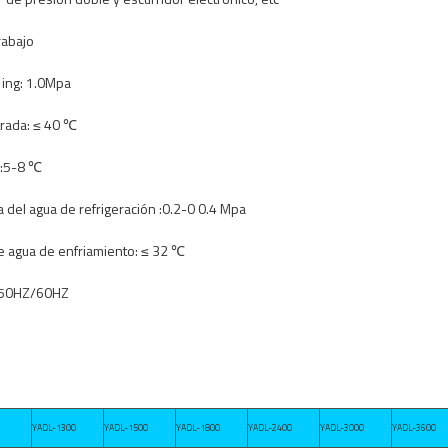
rabajo
ing
:
1.0Mpa
rada:
≤ 40
℃
:5-8
℃
a
del agua
de refrigeración
:0.2
-0
0.4
Mpa
e
agua de enfriamiento:
≤ 32
℃
50HZ/60HZ
YADL-1300
YADL-1500
YADL-1800
YADL-2400
YADL-3000
YADL-3600