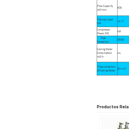
Flow Capacity
900
m3/min
Thermal Load
14.17
KW
Compressor
4.8
Power KW
Pipe
DN50
Coonection
Cooling Water
Consumption
4.4
m3/h
Pipe connection
ZG11/2″
of Cooling Water
Productos Rela