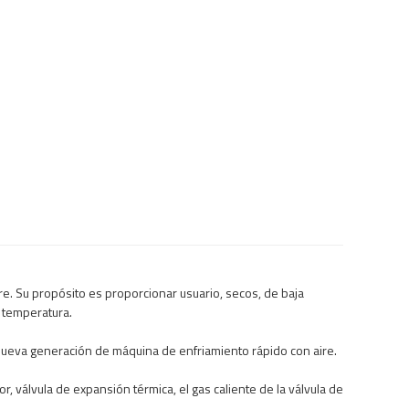
re
.
Su propósito
es proporcionar
usuario
, secos,
de baja
 temperatura.
nueva generación de
máquina de
enfriamiento rápido con aire
.
or
, válvula
de expansión térmica
, el gas
caliente
de
la válvula
de