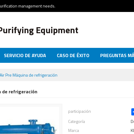
purification management needs.
Purifying Equipment
SERVICIO DE AYUDA
CASO DE ÉXITO
PREGUNTAS MÁ
NTÁCTENOS
Air Pre Máquina de refrigeración
 de refrigeración
participación
Categoría
D
Marca
K