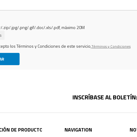
r/.zip/.jpg/.png/.gif/.doc/.xls/.pdf, máximo 20M
s
cepto los Términos y Condiciones de este servicio,
Términos y Condiciones
AR
INSCRÍBASE AL BOLETÍN
CIÓN DE PRODUCTO
NAVIGATION
NO