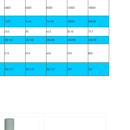
4800
6000
9000
12000
18000
75.57
94.46
141.69
188.92
283.38
25.5
30
44.5
56.16
75.7
DN150
DN150
DN200
DN200
DN250
21.6
26.9
40.4
53.9
80.9
ZG21/2″
ZG21/2″
ZG21/2″
ZG3″
ZG4″