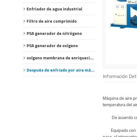
Enfriador de agua industrial
Filtro de aire comprimido
PSA generador de nitrógeno
PSA generador de oxígeno
oxígeno membrana de enriquecimiento
Después de enfriado por aire más frío
Información Det
Máquina de
aire
pr
temperatura del ai
De acuerdo c
Equipado con
paso
, el interrupto