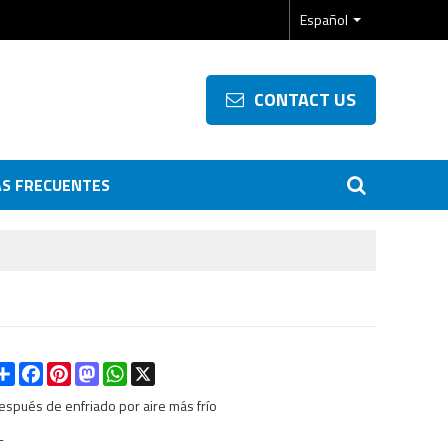
Español
CONTACT US
S FRECUENTES
Share
Facebook
Pinterest
Mastodon
WhatsApp
X
espués de enfriado por aire más frío
L