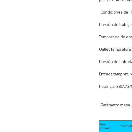
Condiciones de T
Presión de trabajo
Tempreture
de ent
Outlet
Tempreture
Presión de entrad
Entrada
tempretur
Potencia:
380V/3/
Parámetro
mesa
Type
YADL-900
Parameter