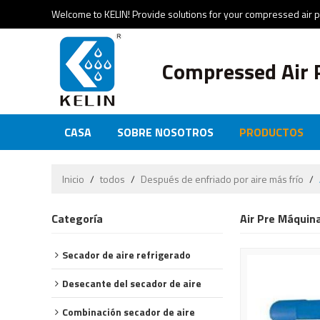
Welcome to KELIN! Provide solutions for your compressed air 
Compressed Air 
CASA
SOBRE NOSOTROS
PRODUCTOS
NOTICIAS Y EVENTOS
CERTIFICADOS
CO
Inicio
/
todos
/
Después de enfriado por aire más frío
/
Categoría
Air Pre Máquina
Secador de aire refrigerado
Desecante del secador de aire
Combinación secador de aire