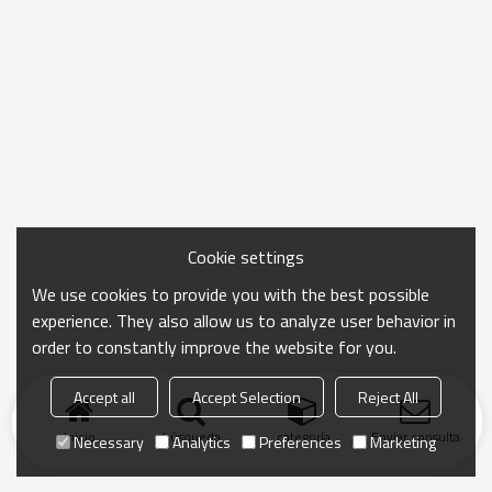
Cookie settings
We use cookies to provide you with the best possible
experience. They also allow us to analyze user behavior in
order to constantly improve the website for you.
Accept all
Accept Selection
Reject All
Inicio
búsqueda
categoría
Enviar consulta
Necessary
Analytics
Preferences
Marketing