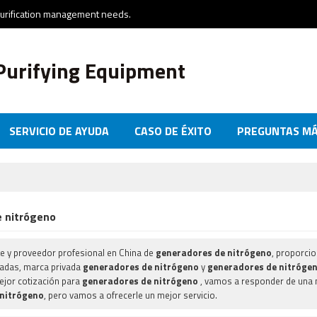
purification management needs.
Purifying Equipment
SERVICIO DE AYUDA
CASO DE ÉXITO
PREGUNTAS MÁ
NTÁCTENOS
 nitrógeno
te y proveedor profesional en China de
generadores de nitrógeno
, proporci
adas, marca privada
generadores de nitrógeno
y
generadores de nitróge
ejor cotización para
generadores de nitrógeno
, vamos a responder de una 
 nitrógeno
, pero vamos a ofrecerle un mejor servicio.