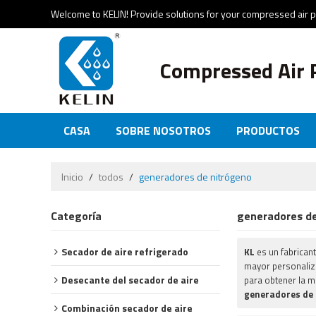
Welcome to KELIN! Provide solutions for your compressed air 
Compressed Air 
CASA
SOBRE NOSOTROS
PRODUCTOS
NOTICIAS Y EVENTOS
CERTIFICADOS
CO
Inicio
/
todos
/
generadores de nitrógeno
Categoría
generadores de
Secador de aire refrigerado
KL
es un fabrican
mayor personaliz
Desecante del secador de aire
para obtener la m
generadores de
Combinación secador de aire