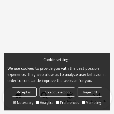
Cookie settings
We use cookies to provide you with the best possible
experience. They also allow us to analyze user behavior in
order to constantly improve the website for you.
Accept all
Accept Selection
Reject All
Inicio
búsqueda
categoría
Enviar consulta
Necessary
Analytics
Preferences
Marketing