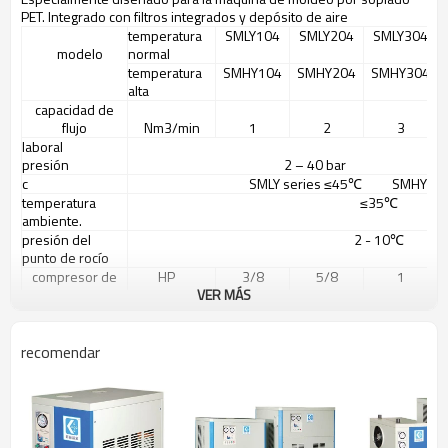
PET
.
Integrado con
filtros integrados
y
depósito de aire
temperatura
SMLY104
SMLY204
SMLY304
modelo
normal
temperatura
SMHY104
SMHY204
SMHY304
alta
capacidad de
flujo
Nm3/min
1
2
3
laboral
presión
2 – 40 bar
c
SMLY series ≤45℃ SMHY ser
temperatura
≤35
℃
ambiente.
presión del
2 - 10
℃
punto de
rocío
compresor de
HP
3/8
5/8
1
potencia
VER MÁS
refrigerante
R22
tensiones
1PH/220V/50HZ/60HZ
recomendar
ventilador de la
KW
0.11
0.24
0.24
fuente
observación
0,01 ppm
de aceite
residual
contenido (
configurar 3
filtros)
0.01μm
de partículas
de contenido (
configurar 3
filtros)